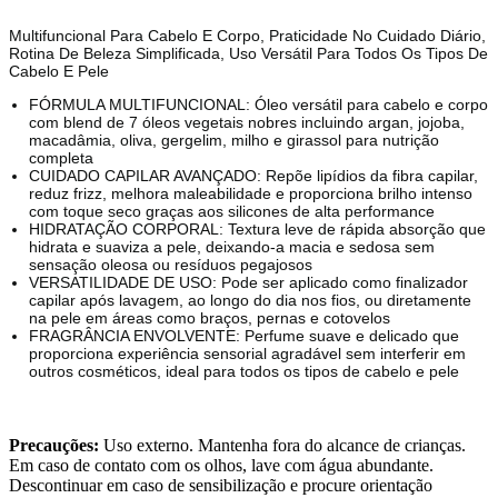
Multifuncional Para Cabelo E Corpo, Praticidade No Cuidado Diário,
Rotina De Beleza Simplificada, Uso Versátil Para Todos Os Tipos De
Cabelo E Pele
FÓRMULA MULTIFUNCIONAL: Óleo versátil para cabelo e corpo
com blend de 7 óleos vegetais nobres incluindo argan, jojoba,
macadâmia, oliva, gergelim, milho e girassol para nutrição
completa
CUIDADO CAPILAR AVANÇADO: Repõe lipídios da fibra capilar,
reduz frizz, melhora maleabilidade e proporciona brilho intenso
com toque seco graças aos silicones de alta performance
HIDRATAÇÃO CORPORAL: Textura leve de rápida absorção que
hidrata e suaviza a pele, deixando-a macia e sedosa sem
sensação oleosa ou resíduos pegajosos
VERSATILIDADE DE USO: Pode ser aplicado como finalizador
capilar após lavagem, ao longo do dia nos fios, ou diretamente
na pele em áreas como braços, pernas e cotovelos
FRAGRÂNCIA ENVOLVENTE: Perfume suave e delicado que
proporciona experiência sensorial agradável sem interferir em
outros cosméticos, ideal para todos os tipos de cabelo e pele
Precauções:
Uso externo. Mantenha fora do alcance de crianças.
Em caso de contato com os olhos, lave com água abundante.
Descontinuar em caso de sensibilização e procure orientação